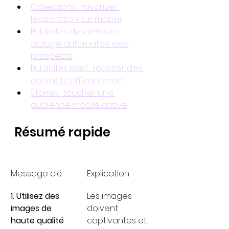
Collections : favoriser 
lexploration sur mobile
Publicités dynamiques : 
ciblage automatisé des 
prospects
Publicités lead : récolter des 
contacts efficacement
Stories : toucher une 
audience mobile active
Résumé rapide
Message clé
Explication
1. Utilisez des 
Les images 
images de 
doivent 
haute qualité
captivantes et 