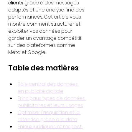
clients
 grâce à des messages 
adaptés et une analyse fine des 
performances. Cet article vous 
montre comment structurer et 
exploiter vos données pour 
garder un avantage compétitif 
sur des plateformes comme 
Meta et Google.
Table des matières
Rôle central des données 
en publicité digitale
Principaux types de données 
publicitaires et leurs usages
Optimiser l’acquisition et la 
rétention grâce à la data
Enjeux juridiques et respect 