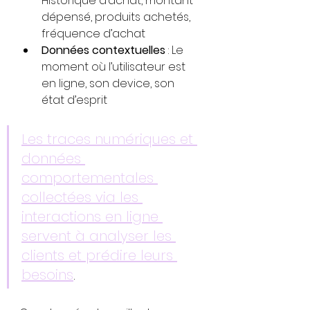
Historique d’achat, montant 
dépensé, produits achetés, 
fréquence d’achat
Données contextuelles
 : Le 
moment où l’utilisateur est 
en ligne, son device, son 
état d’esprit
Les traces numériques et 
données 
comportementales 
collectées via les 
interactions en ligne 
servent à analyser les 
clients et prédire leurs 
besoins
.