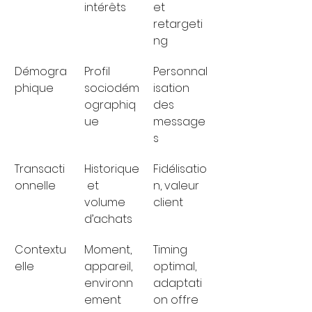
intérêts
et 
retargeti
ng
Démogra
Profil 
Personnal
phique
sociodém
isation 
ographiq
des 
ue
message
s
Transacti
Historique
Fidélisatio
onnelle
 et 
n, valeur 
volume 
client
d’achats
Contextu
Moment, 
Timing 
elle
appareil, 
optimal, 
environn
adaptati
ement
on offre