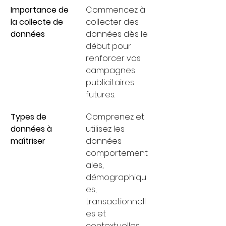
Importance de 
Commencez à 
la collecte de 
collecter des 
données
données dès le 
début pour 
renforcer vos 
campagnes 
publicitaires 
futures.
Types de 
Comprenez et 
données à 
utilisez les 
maîtriser
données 
comportement
ales, 
démographiqu
es, 
transactionnell
es et 
contextuelles 